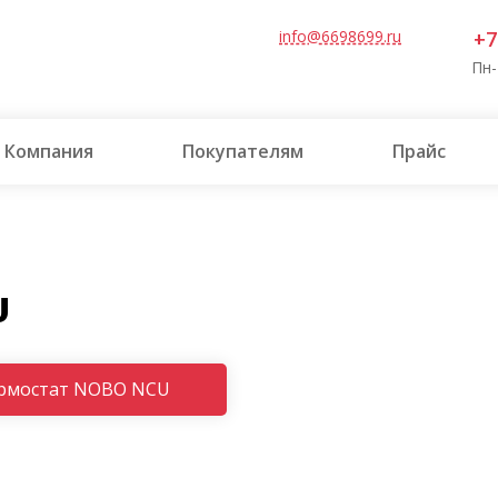
info@6698699.ru
+7
Пн-
Компания
Покупателям
Прайс
U
рмостат NOBO NCU